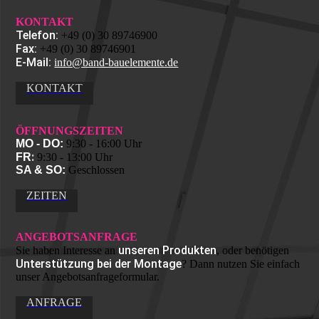
KONTAKT
Telefon:
+49 (0) 30 89746900
Fax:
+49 (0) 30 89746901
E-Mail:
info@band-bauelemente.de
KONTAKT
ÖFFNUNGS­ZEITEN
MO - DO:
9:30 - 16:00 Uhr
:
FR
9:30 - 13:00 Uhr
SA & SO:
Geschlossen
ZEITEN
ANGEBOTS­ANFRAGE
unseren Produkten
Sie haben Interesse an
, oder benötigen
Unterstützung bei der Montage
? Dann nutzen Sie einfach
unser Angebots­anfrage­formular.
ANFRAGE