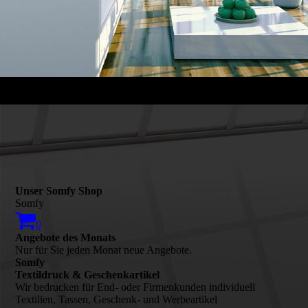
Unser Somfy Shop
Somfy
0
Angebote des Monats
Nur für Sie jeden Monat neue Angebote.
Somfy
Textildruck & Geschenkartikel
Wir bedrucken für End- oder Firmenkunden individuell
Textilien, Tassen, Geschenk- und Werbeartikel