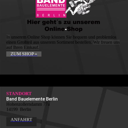
In
unserem Online Shop können Sie bequem und problemlos
einen Großteil aus unserem Sortiment bestellen.
Wir freuen uns
auf Ihren Einkauf.
ZUM SHOP »
STANDORT
Band Bauelemente Berlin
Hohenzollerndamm 77a
14199 Berlin
ANFAHRT