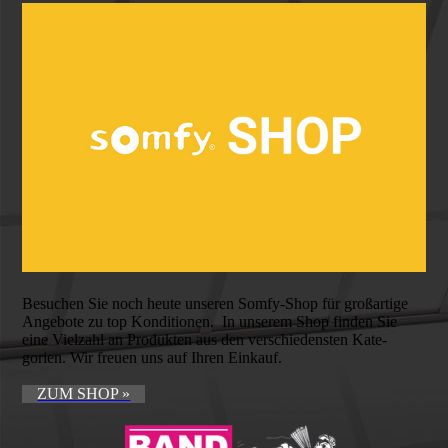
Besuchen Sie noch heute unseren Somfy-Shop für groß­artige
Ange­bote zu top Kondi­tionen. In unserem Shop finden Sie
eine Vielzahl an Produkten aus den verschiedensten Kate­
gorien. Wir freuen uns auf Ihren Einkauf.
ZUM SHOP »