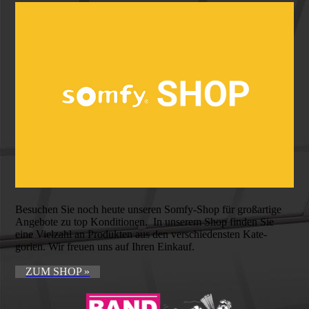
Besuchen Sie noch heute unseren Somfy-Shop für groß­artige
Ange­bote zu top Kondi­tionen. In unserem Shop finden Sie
eine Vielzahl an Produkten aus den verschiedensten Kate­
gorien. Wir freuen uns auf Ihren Einkauf.
ZUM SHOP »