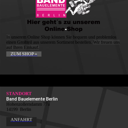
In
unserem Online Shop können Sie bequem und problemlos
einen Großteil aus unserem Sortiment bestellen.
Wir freuen uns
auf Ihren Einkauf.
ZUM SHOP »
STANDORT
Band Bauelemente Berlin
Hohenzollerndamm 77a
14199 Berlin
ANFAHRT