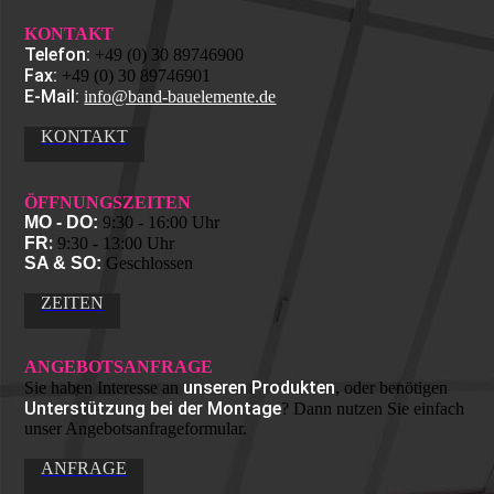
KONTAKT
Telefon:
+49 (0) 30 89746900
Fax:
+49 (0) 30 89746901
E-Mail:
info@band-bauelemente.de
KONTAKT
ÖFFNUNGS­ZEITEN
MO - DO:
9:30 - 16:00 Uhr
:
FR
9:30 - 13:00 Uhr
SA & SO:
Geschlossen
ZEITEN
ANGEBOTS­ANFRAGE
unseren Produkten
Sie haben Interesse an
, oder benötigen
Unterstützung bei der Montage
? Dann nutzen Sie einfach
unser Angebots­anfrage­formular.
ANFRAGE