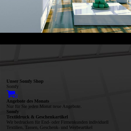
Unser Somfy Shop
Somfy
0
Angebote des Monats
Nur für Sie jeden Monat neue Angebote.
Somfy
Textildruck & Geschenkartikel
Wir bedrucken für End- oder Firmenkunden individuell
Textilien, Tassen, Geschenk- und Werbeartikel